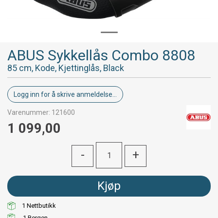
ABUS Sykkellås Combo 8808
85 cm, Kode, Kjettinglås, Black
Logg inn for å skrive anmeldelse...
Varenummer:
121600
1 099,00
-
+
Kjøp
1
Nettbutikk
1