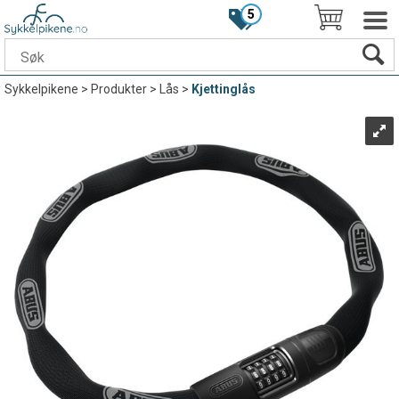
5
Sykkelpikene
>
Produkter
>
Lås
>
Kjettinglås