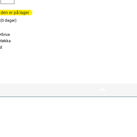
den er på lager
(
0
dager)