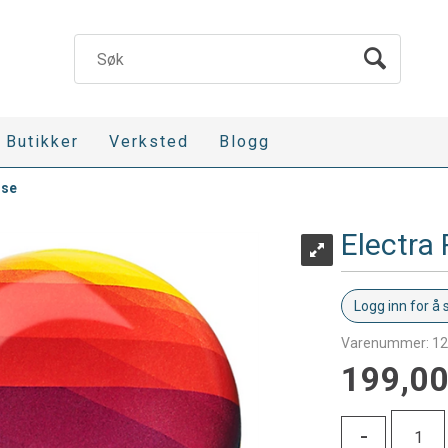
Butikker
Verksted
Blogg
ise
Electra
Logg inn for å 
Varenummer:
12
199,0
-