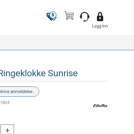
5
Logg inn
 Ringeklokke Sunrise
skrive anmeldelse...
1804
0
+