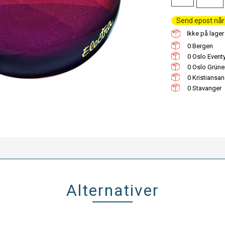
Send epost når 
Ikke på lager 
0
0
0
0
0
Alternativer