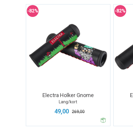
82%
82%
Electra Holker Gnome
E
Lang/kort
49,00
269,00