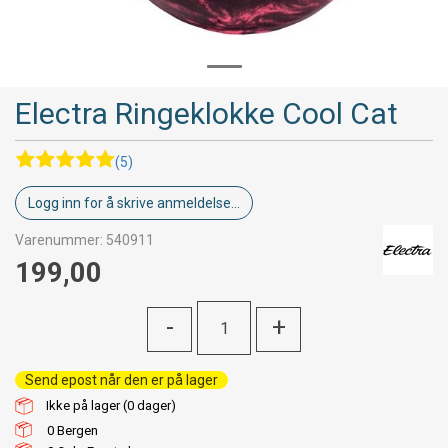
Electra Ringeklokke Cool Cat
(5)
Logg inn for å skrive anmeldelse...
Varenummer:
540911
199,00
-
+
Send epost når den er på lager
Ikke på lager (
0
dager)
0