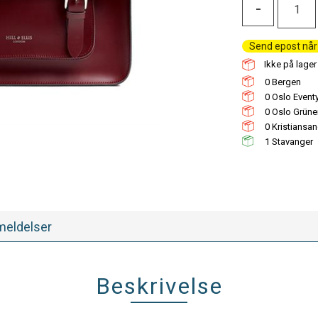
-
Send epost når 
Ikke på lager 
0
0
0
0
1
eldelser
Beskrivelse