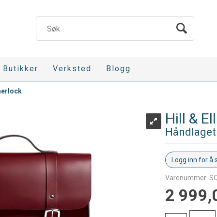
Butikker
Verksted
Blogg
herlock
Hill & E
Håndlaget 
Logg inn for å 
Varenummer:
S
2 999,