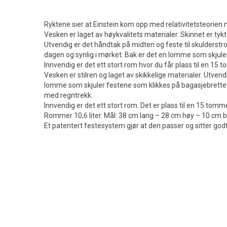
Ryktene sier at Einstein kom opp med relativitetsteorien
Vesken er laget av høykvalitets materialer. Skinnet er tykt 
Utvendig er det håndtak på midten og feste til skulderstro
dagen og synlig i mørket. Bak er det en lomme som skjuler
Innvendig er det ett stort rom hvor du får plass til en 15 t
Vesken er stilren og laget av skikkelige materialer. Utven
lomme som skjuler festene som klikkes på bagasjebrettet.
med regntrekk.
Innvendig er det ett stort rom. Det er plass til en 15 tomme
Rommer 10,6 liter. Mål: 38 cm lang – 28 cm høy – 10 cm b
Et patentert festesystem gjør at den passer og sitter godt