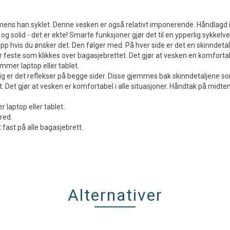
 mens han syklet. Denne vesken er også relativt imponerende. Håndlagd i
og solid - det er ekte! Smarte funksjoner gjør det til en ypperlig sykkelv
pp hvis du ønsker det. Den følger med. På hver side er det en skinndetal
 feste som klikkes over bagasjebrettet. Det gjør at vesken en komfortab
ommer laptop eller tablet.
dig er det reflekser på begge sider. Disse gjemmes bak skinndetaljene so
 Det gjør at vesken er komfortabel i alle situasjoner. Håndtak på midte
r laptop eller tablet.
red.
 fast på alle bagasjebrett.
Alternativer