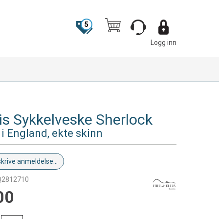
5
Logg inn
llis Sykkelveske Sherlock
i England, ekte skinn
skrive anmeldelse...
Q2812710
00