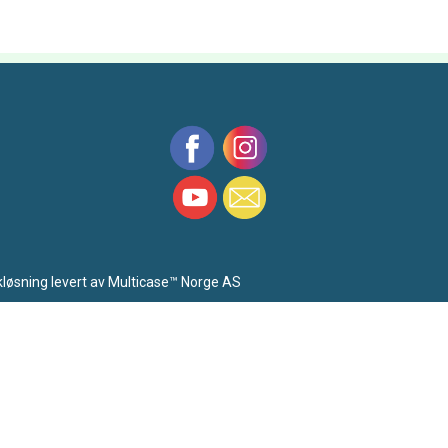
kløsning
levert av
Multicase™ Norge AS