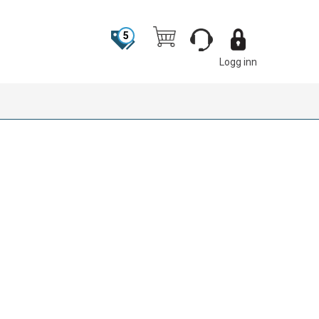
5
Logg inn