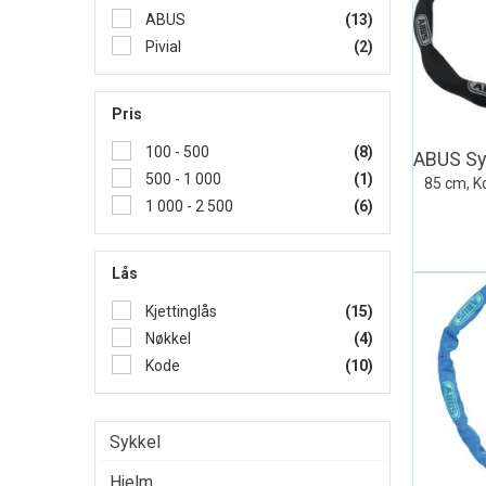
ABUS
(13)
Pivial
(2)
Pris
100 - 500
(8)
500 - 1 000
(1)
85 cm, Ko
1 000 - 2 500
(6)
Lås
Kjettinglås
(15)
Nøkkel
(4)
Kode
(10)
Sykkel
Hjelm