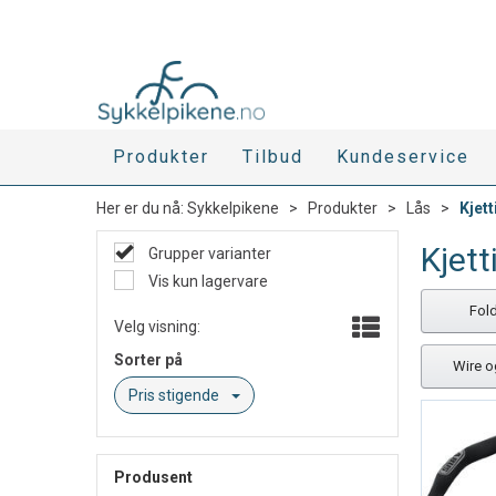
Produkter
Tilbud
Kundeservice
Her er du nå:
Sykkelpikene
>
Produkter
>
Lås
>
Kjett
Kjett
Grupper varianter
Vis kun lagervare
Fol
Velg visning:
Sorter på
Wire o
Pris stigende
Produsent