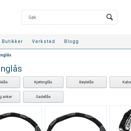
Butikker
Verksted
Blogg
inglås
inglås
delås
Kjettinglås
Bøylelås
Kabe
g anker
Sadellås