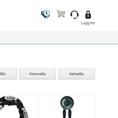
5
Logg inn
llås
Rammelås
Batterilås