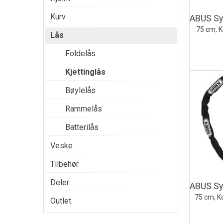
Kurv
75 cm, K
Lås
Foldelås
Kjettinglås
Bøylelås
Rammelås
Batterilås
Veske
Tilbehør
Deler
75 cm, Ko
Outlet