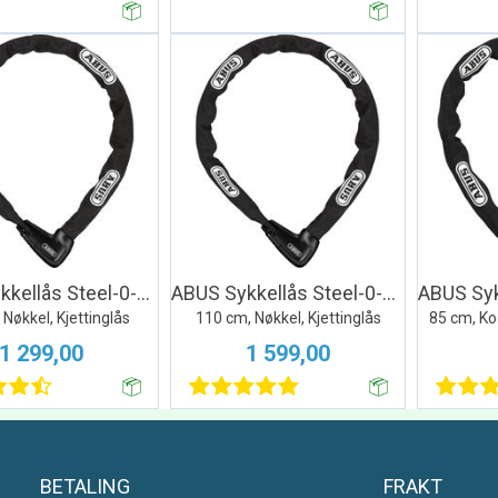
ABUS Sykkellås Steel-0-Chain 9808
ABUS Sykkellås Steel-0-Chain 9808
 Nøkkel, Kjettinglås
110 cm, Nøkkel, Kjettinglås
85 cm, Kod
1 299,00
1 599,00
BETALING
FRAKT