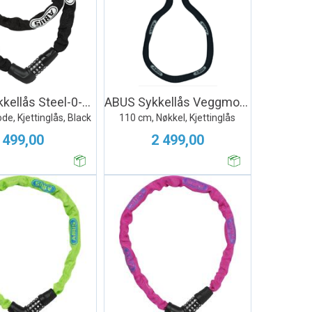
ABUS Sykkellås Steel-0-Chain 5805
ABUS Sykkellås Veggmontert WCH + 9KS
de, Kjettinglås, Black
110 cm, Nøkkel, Kjettinglås
499,00
2 499,00