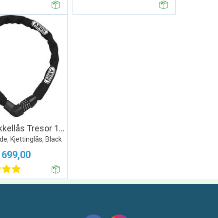
ABUS Sykkellås Tresor 1385
e, Kjettinglås, Black
699,00