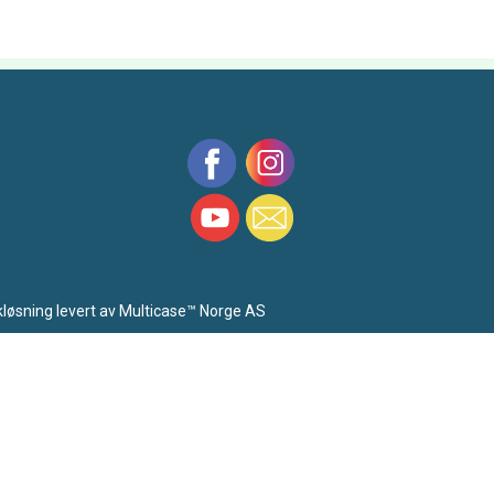
kløsning
levert av
Multicase™ Norge AS