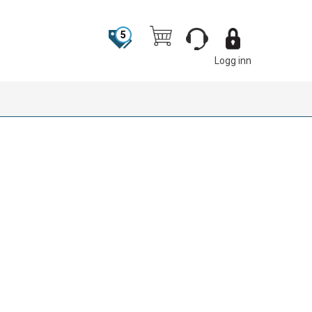
5
Logg inn