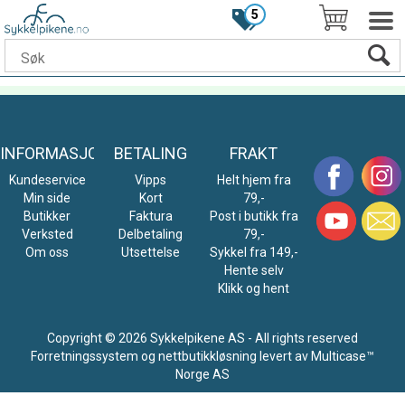
5
INFORMASJON
BETALING
FRAKT
Kundeservice
Vipps
Helt hjem fra
Min side
Kort
79,-
Butikker
Faktura
Post i butikk fra
Verksted
Delbetaling
79,-
Om oss
Utsettelse
Sykkel fra 149,-
Hente selv
Klikk og hent
Copyright © 2026 Sykkelpikene AS - All rights reserved
Forretningssystem
og
nettbutikkløsning
levert av
Multicase™
Norge AS