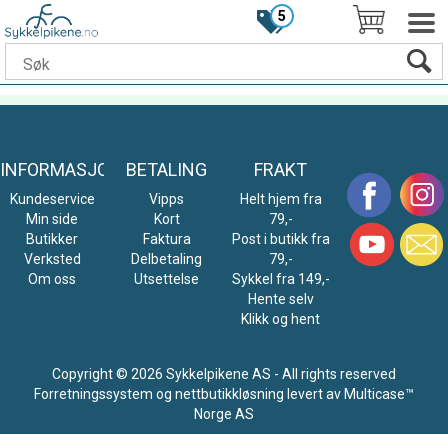
5
INFORMASJON
BETALING
FRAKT
Kundeservice
Vipps
Helt hjem fra
Min side
Kort
79,-
Butikker
Faktura
Post i butikk fra
Verksted
Delbetaling
79,-
Om oss
Utsettelse
Sykkel fra 149,-
Hente selv
Klikk og hent
Copyright © 2026 Sykkelpikene AS - All rights reserved
Forretningssystem
og
nettbutikkløsning
levert av
Multicase™
Norge AS