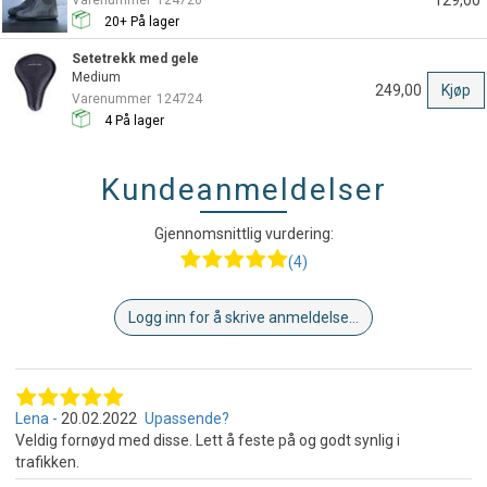
129,00
20+
På lager
Setetrekk med gele
Medium
249,00
Kjøp
Varenummer
124724
4
På lager
Kundeanmeldelser
Gjennomsnittlig vurdering:
(4)
Logg inn for å skrive anmeldelse...
Lena
20.02.2022
Upassende?
Veldig fornøyd med disse. Lett å feste på og godt synlig i
trafikken.