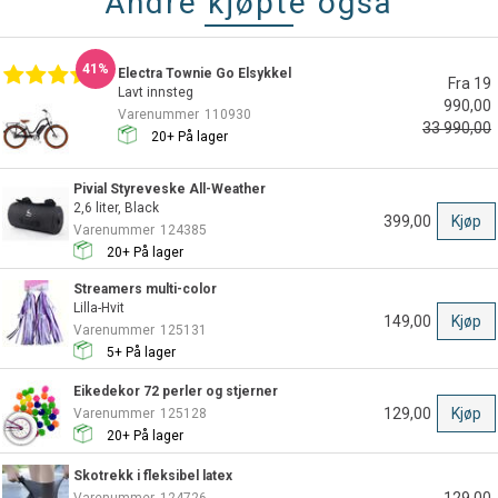
Andre kjøpte også
41%
Electra Townie Go Elsykkel
Fra 19
Lavt innsteg
990,00
Varenummer
110930
33 990,00
20+
På lager
Pivial Styreveske All-Weather
2,6 liter, Black
399,00
Kjøp
Varenummer
124385
20+
På lager
Streamers multi-color
Lilla-Hvit
149,00
Kjøp
Varenummer
125131
5+
På lager
Eikedekor 72 perler og stjerner
129,00
Kjøp
Varenummer
125128
20+
På lager
Skotrekk i fleksibel latex
Varenummer
124726