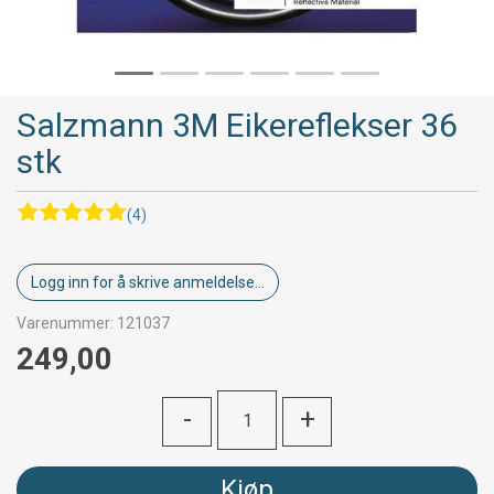
Salzmann 3M Eikereflekser 36
stk
(4)
Logg inn for å skrive anmeldelse...
Varenummer:
121037
249,00
-
+
Kjøp