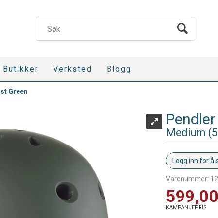
Butikker
Verksted
Blogg
est Green
Pendler
Medium (54
Logg inn for å 
Varenummer:
12
599,0
KAMPANJEPRIS