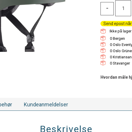
-
Send epost når 
Ikke på lager 
0
0
0
0
0
Hvordan måle hj
lbehør
Kundeanmeldelser
Beskrivelse