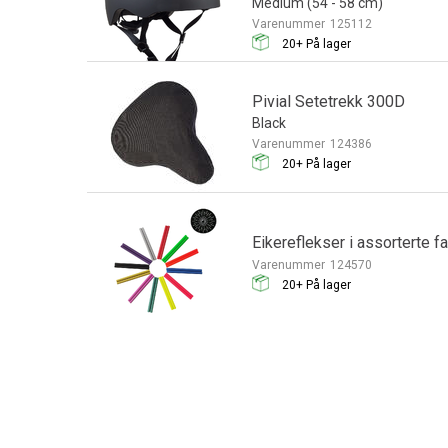
Medium (54 - 58 cm)
Varenummer
125112
20+
På lager
Pivial Setetrekk 300D
Black
Varenummer
124386
20+
På lager
Eikereflekser i assorterte f
Varenummer
124570
20+
På lager