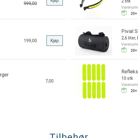
Kjøp
2 stk
999,00
Varenum
20+
Pivial 
2,6 liter,
199,00
Kjøp
Varenum
20+
Refleks
arger
10 stk
7,00
Varenum
20+
Tilbehør