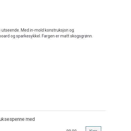
de utseende. Med in-mold konstruksjon og
teboard og sparkesykkel. Fargen er matt skogsgrønn.
 buksespenne med