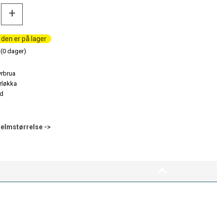
+
den er på lager
(
0
dager)
elmstørrelse ->