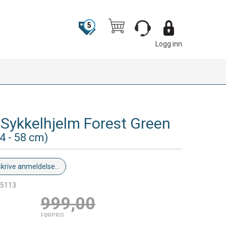
5
Logg inn
 Sykkelhjelm Forest Green
 - 58 cm)
skrive anmeldelse...
5113
0
999,00
FØRPRIS