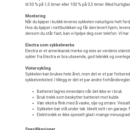
til 50 % på 1,5 timer eller 100 % på 3,5 timer. Med hurtigla
Montering
Når du kjøper i butikk leveres sykkelen naturligvis helt fer
Hvis du kjøper i nettbutikken og får den levert hjem, levere
dersom du står fast, kan vi hjelpe deg over telefon. Vi ha
Electra som sykkelmerke
Electra er et amerikansk merke og eies av verdens største
sykler fra Electra er bra utseende, god teknikk og overle
Vintersykling
Sykkelen kan brukes hele året, men det er et par forbered
sykkelverksted. I tillegg er det et par andre forhåndsregler
Batteriet lagres innendørs når det ikke er i bruk.
Bruk trekk som beskytter batteriet mot kulde.
Vær ekstra flink med å vaske, olje og smøre. Veisalt
Sykkelen bør stå under tak. Ideelt sett i en garasje
Elektronikk er ikke spesielt glad i mange minusgrad
Spesifikasjoner