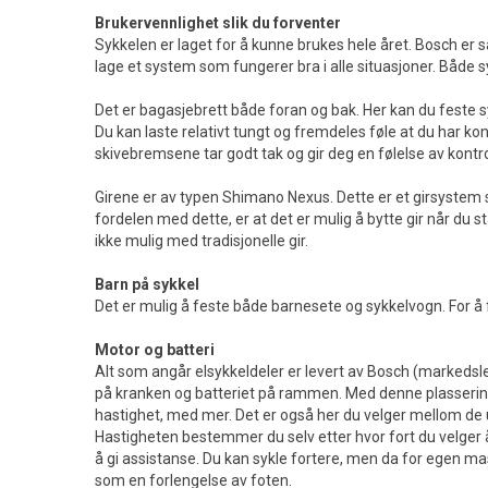
Brukervennlighet slik du forventer
Sykkelen er laget for å kunne brukes hele året. Bosch er
lage et system som fungerer bra i alle situasjoner. Både sy
Det er bagasjebrett både foran og bak. Her kan du feste s
Du kan laste relativt tungt og fremdeles føle at du har ko
skivebremsene tar godt tak og gir deg en følelse av kont
Girene er av typen Shimano Nexus. Dette er et girsystem so
fordelen med dette, er at det er mulig å bytte gir når du står
ikke mulig med tradisjonelle gir.
Barn på sykkel
Det er mulig å feste både barnesete og sykkelvogn. For å 
Motor og batteri
Alt som angår elsykkeldeler er levert av Bosch (markedsle
på kranken og batteriet på rammen. Med denne plasseringen 
hastighet, med mer. Det er også her du velger mellom d
Hastigheten bestemmer du selv etter hvor fort du velger å
å gi assistanse. Du kan sykle fortere, men da for egen ma
som en forlengelse av foten.