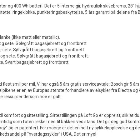
r og 400 Wh batteri. Det er 5 interne gir, hydraulisk skivebrems, 28" hjul
støtte, ringeklokke, punkteringsbeskyttelse, 5 års garanti på delene fra 
nke (ikke matt eller matallic).
 sete. Sølvgrått bagasjebrett og frontbrett.
sete. Sølvgrått bagasjebrett og frontbrett.
 sete. Sølvgrått bagasjebrett og frontbrett.
. Svart bagasjebrett og frontbrett.
lest smil per mil. Vi har også 5 års gratis serviceavtale. Bosch gir 5 års
elpikene er en av Europas største forhandlere av elsykler fra Electra og
tige ressurser dersom noe er galt.
omfort og sittestilling. Sittestillingen på Loft Go er oppreist, slik at du 
amtidig som foten rekker ned til bakken ved stans. Det gir deg god kontr
gy" og er patentert. For mange er det en helt ny sykkelopplevelse og de fl
rkedsandel på “hverdagssykler” i USA. Det er mye!