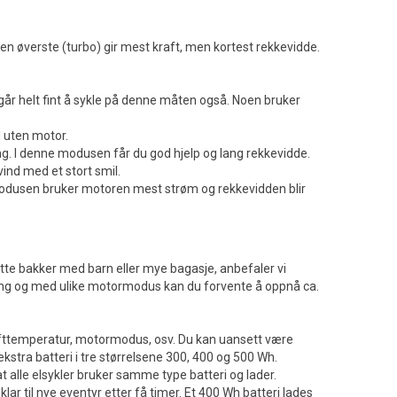
n øverste (turbo) gir mest kraft, men kortest rekkevidde.
 går helt fint å sykle på denne måten også. Noen bruker
l uten motor.
eng. I denne modusen får du god hjelp og lang rekkevidde.
vind med et stort smil.
modusen bruker motoren mest strøm og rekkevidden blir
ratte bakker med barn eller mye bagasje, anbefaler vi
rreng og med ulike motormodus kan du forvente å oppnå ca.
 lufttemperatur, motormodus, osv. Du kan uansett være
kstra batteri i tre størrelsene 300, 400 og 500 Wh.
t alle elsykler bruker samme type batteri og lader.
klar til nye eventyr etter få timer. Et 400 Wh batteri lades