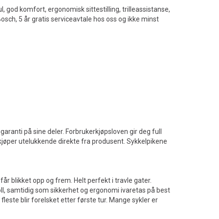
, god komfort, ergonomisk sittestilling, trilleassistanse,
Bosch, 5 år gratis serviceavtale hos oss og ikke minst
 garanti på sine deler. Forbrukerkjøpsloven gir deg full
 kjøper utelukkende direkte fra produsent. Sykkelpikene
får blikket opp og frem. Helt perfekt i travle gater.
oll, samtidig som sikkerhet og ergonomi ivaretas på best
este blir forelsket etter første tur. Mange sykler er