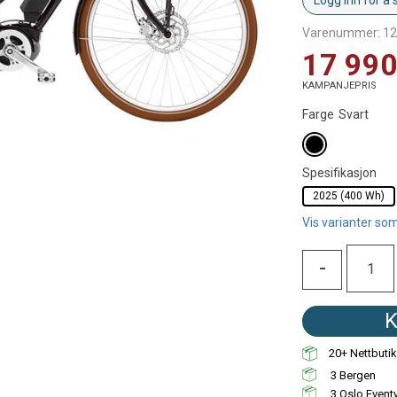
Logg inn for å 
Varenummer:
12
17 990
KAMPANJEPRIS
Farge
Svart
Spesifikasjon
2025 (400 Wh)
Vis varianter som
-
K
20+
Nettbuti
3
3