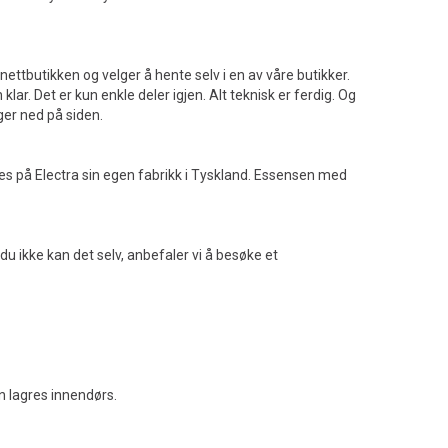
 nettbutikken og velger å hente selv i en av våre butikker.
lar. Det er kun enkle deler igjen. Alt teknisk er ferdig. Og
ger ned på siden.
es på Electra sin egen fabrikk i Tyskland. Essensen med
u ikke kan det selv, anbefaler vi å besøke et
n lagres innendørs.