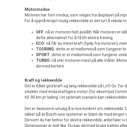
Motormodus
Motoren har fem modus, som velges fra displayet på styre
For å oppnå lengst mulig rekkevidde er det lurt å veksl
OFF:
nå er motoren helt avslått. Når motoren er slå
dette alternativet for å få litt ekstra trening.
ECO:
nå får du minst kraft (hjelp fra motoren), me
TOURING:
dette er et mellomnivå som fungerer bra n
SPORT:
dette er et mellomnivå som fungerer veldig b
TURBO:
nå yter motoren mest på alle måter. Motor
dermed kortere.
Kraft og rekkevidde
Det er både god kraft og lang rekkevidde på Loft Go. For d
elsykler med enda kraftigere motor (for eksempel Commute
60-90 km pr lading. I et optimalt scenario kan rekkevidde
Det er dessverre umulig å si noe konkret om rekkevidde. D
sikker på at Bosch sine systemer er blant de med lengst re
Dersom du har behov for ekstra rekkevidde, anbefaler vi en
Dimensjoner er helt like. Du kan dermed bruke batteri eller 