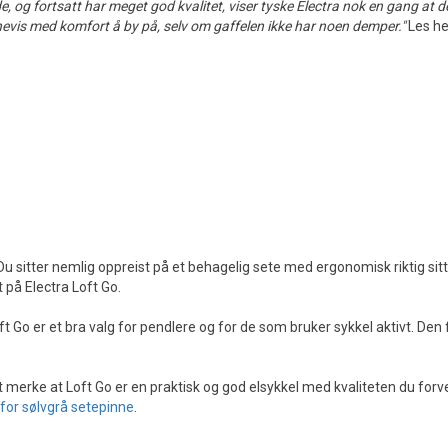
de, og fortsatt har meget god kvalitet, viser tyske Electra nok en gang at d
nnevis med komfort å by på, selv om gaffelen ikke har noen demper."
Les he
Du sitter nemlig oppreist på et behagelig sete med ergonomisk riktig sitt
t på Electra Loft Go.
oft Go er et bra valg for pendlere og for de som bruker sykkel aktivt. Den
skt merke at Loft Go er en praktisk og god elsykkel med kvaliteten du f
 for sølvgrå setepinne
.