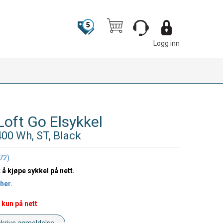
5
Logg inn
Loft Go Elsykkel
400 Wh, ST, Black
72)
t å kjøpe sykkel på nett.
her.
 kun på nett