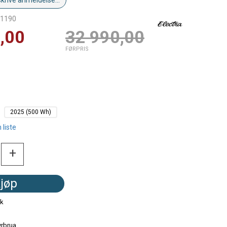
skrive anmeldelse...
1190
,00
32 990,00
FØRPRIS
2025 (500 Wh)
 liste
+
jøp
kk