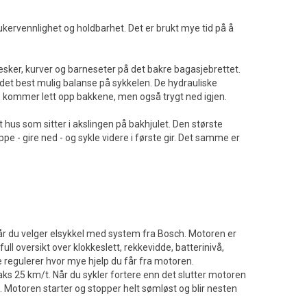
kervennlighet og holdbarhet. Det er brukt mye tid på å
vesker, kurver og barneseter på det bakre bagasjebrettet.
r det best mulig balanse på sykkelen. De hydrauliske
re kommer lett opp bakkene, men også trygt ned igjen.
 hus som sitter i akslingen på bakhjulet. Den største
toppe - gire ned - og sykle videre i første gir. Det samme er
når du velger elsykkel med system fra Bosch. Motoren er
ll oversikt over klokkeslett, rekkevidde, batterinivå,
egulerer hvor mye hjelp du får fra motoren.
aks 25 km/t. Når du sykler fortere enn det slutter motoren
 Motoren starter og stopper helt sømløst og blir nesten