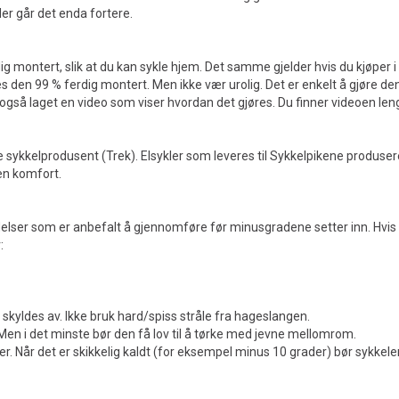
der går det enda fortere.
dig montert, slik at du kan sykle hjem. Det samme gjelder hvis du kjøper i
s den 99 % ferdig montert. Men ikke vær urolig. Det er enkelt å gjøre den k
r også laget en video som viser hvordan det gjøres. Du finner videoen len
 sykkelprodusent (Trek). Elsykler som leveres til Sykkelpikene produser
gen komfort.
elser som er anbefalt å gjennomføre før minusgradene setter inn. Hvis d
:
 skyldes av. Ikke bruk hard/spiss stråle fra hageslangen.
. Men i det minste bør den få lov til å tørke med jevne mellomrom.
er. Når det er skikkelig kaldt (for eksempel minus 10 grader) bør sykkele